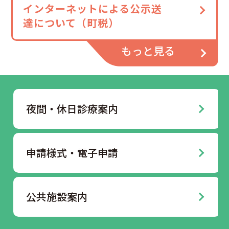
インターネットによる公示送
町史・館報
大豊町例規集
達について（町税）
役場案内
広報・議会だより
もっと見る
おおとよ動画ライブラリー
Q＆A
夜間・休日診療案内
申請様式・電子申請
公共施設案内