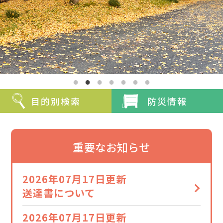
結婚・離婚
妊娠・出産
子育て
学校教育
就職・退職
健康・福祉
目的別検索
防災情報
住まい・引越し
移住・定住
お悔やみ
ゴミ出し
重要なお知らせ
その他から探す
2026年07月17日更新
送達書について
大豊町について
特産品の紹介
2026年07月17日更新