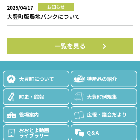
2025/04/17
お知らせ
大豊町版農地バンクについて
一覧を見る
大豊町について
特産品の紹介
町史・館報
大豊町例規集
役場案内
広報・議会だより
おおとよ動画
Q＆A
ライブラリー