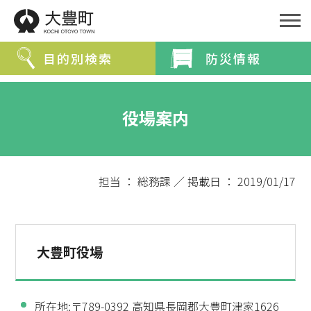
目的別検索
防災情報
緊急情報を探す
役場案内
防災・救急情報
夜間・休日診療案内
分類から探す
担当 ： 総務課 ／ 掲載日 ： 2019/01/17
分類で探す
組織で探す
大豊町役場
カレンダーで探す
所在地:〒789-0392 高知県長岡郡大豊町津家1626
ライフステージ