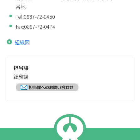
番地
結婚・離婚
妊娠・出産
Tel:0887-72-0450
Fax:0887-72-0474
子育て
学校教育
組織図
就職・退職
健康・福祉
担当課
住まい・引越し
移住・定住
総務課
お悔やみ
ゴミ出し
その他から探す
大豊町について
特産品の紹介