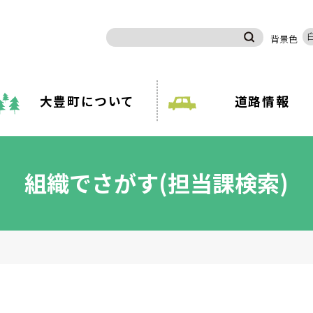
背景色
大豊町について
道路情報
分類
休日診療案内
分類で探す
組織
組織でさがす(担当課検索)
ライフステージ
娠・出産
子育て
学校教
い・引越し
移住・定住
お悔や