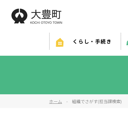
くらし・手続き
緊急情報を探す
防災・救急情報
夜間・
結婚・離婚
妊
ホーム
- 組織でさがす(担当課検索)
健康・福祉
住ま