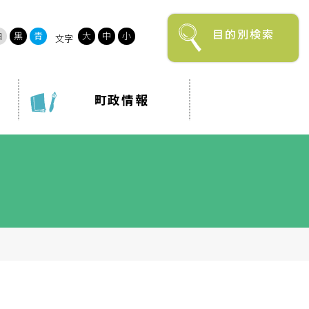
目的別検索
白
黒
青
大
中
小
文字
町政情報
から探す
で探す
カレンダーで探す
育
就職・退職
み
ゴミ出し