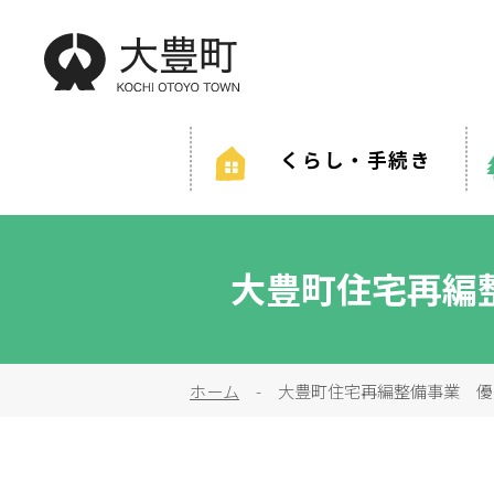
くらし・手続き
緊急情報を探す
防災・救急情報
夜間・
大豊町住宅再編
結婚・離婚
妊
ホーム
- 大豊町住宅再編整備事業 優
健康・福祉
住ま