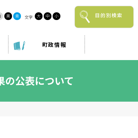
目的別検索
白
黒
青
大
中
小
文字
町政情報
から探す
で探す
カレンダーで探す
果の公表について
育
就職・退職
み
ゴミ出し