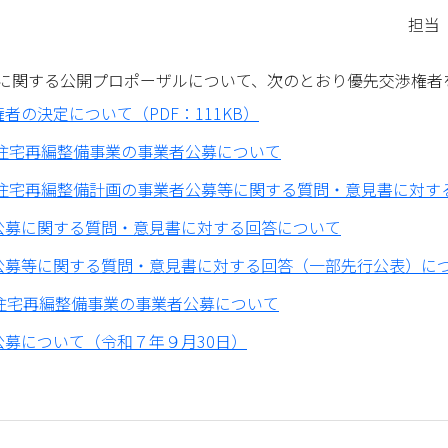
担当 
その他から探す
に関する公開プロポーザルについて、次のとおり優先交渉権者
特産品の紹介
町史・館報
の決定について（PDF：111KB）
町住宅再編整備事業の事業者公募について
広報・議会だより
おおとよ動画ライブラリー
町住宅再編整備計画の事業者公募等に関する質問・意見書に対す
公募に関する質問・意見書に対する回答について
公募等に関する質問・意見書に対する回答（一部先行公表）に
住宅再編整備事業の事業者公募について
募について（令和７年９月30日）