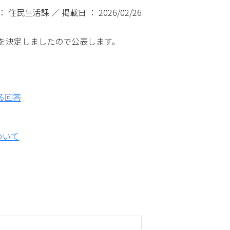
： 住民生活課 ／ 掲載日 ： 2026/02/26
を決定しましたので公表します。
大豊町例規集
Q＆A
る回答
ついて