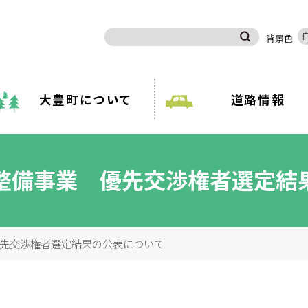
背景色
大豊町について
道路情報
分類
休日診療案内
分類で探す
組織
整備事業 優先交渉権者選定結
ライフステージ
娠・出産
子育て
学校教
先交渉権者選定結果の公表について
い・引越し
移住・定住
お悔や