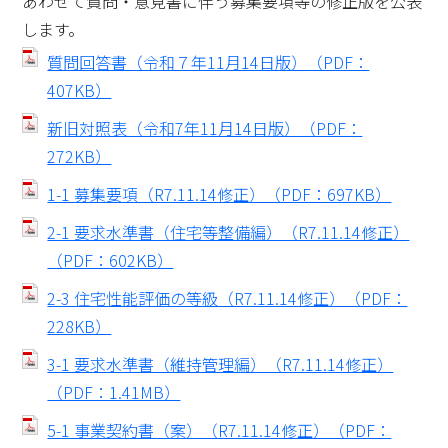
あわせて質問・意見書に伴う募集要項等の修正版を公表
します。
結婚・離婚
妊娠・出産
質問回答書（令和７年11月14日版）（PDF：
407KB）
子育て
学校教育
新旧対照表（令和7年11月14日版）（PDF：
272KB）
就職・退職
健康・福祉
1-1 募集要項（R7.11.14修正）（PDF：697KB）
住まい・引越し
移住・定住
2-1 要求水準書（住宅等整備編）（R7.11.14修正）
（PDF：602KB）
お悔やみ
ゴミ出し
2-3 住宅性能評価の等級（R7.11.14修正）（PDF：
228KB）
その他から探す
3-1 要求水準書（維持管理編）（R7.11.14修正）
（PDF：1.41MB）
大豊町について
特産品の紹介
5-1 事業契約書（案）（R7.11.14修正）（PDF：