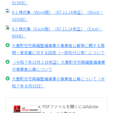
915KB）
町史・館報
大豊町例規集
8-1 様式集（Word版）（R7.11.14修正）（Word：
165KB）
役場案内
広報・議会だより
8-2 様式集（Excel版）（R7.11.14修正）（Excel：
おおとよ動画ライブラリー
Q＆A
66KB）
大豊町住宅再編整備事業の事業者公募等に関する質
問・意見書に対する回答（一部先行公表）について
（令和７年10月２日修正）大豊町住宅再編整備事業
の事業者公募について
大豊町住宅再編整備事業の事業者公募について（令
和７年９月30日）
PDFファイルを開くにはAdobe