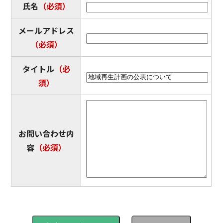
氏名
（必須）
結婚・離婚
妊娠・出産
メールアドレス
（必須）
子育て
学校教育
タイトル
（必
須）
就職・退職
健康・福祉
住まい・引越し
移住・定住
お問い合わせ内
お悔やみ
ゴミ出し
容
（必須）
その他から探す
大豊町について
特産品の紹介