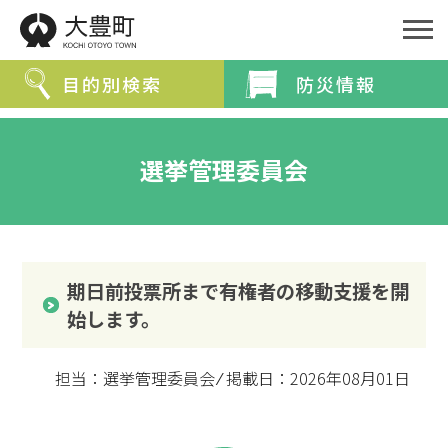
目的別検索
防災情報
緊急情報を探す
選挙管理委員会
防災・救急情報
夜間・休日診療案内
分類から探す
期日前投票所まで有権者の移動支援を開
分類で探す
組織で探す
始します。
カレンダーで探す
担当：選挙管理委員会 ⁄ 掲載日：2026年08月01日
ライフステージ