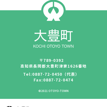
結婚・離婚
妊娠・出産
子育て
学校教育
就職・退職
健康・福祉
住まい・引越し
移住・定住
〒789-0392
高知県長岡郡大豊町津家1626番地
お悔やみ
ゴミ出し
Tel:0887-72-0450（代表）
Fax:0887-72-0474
その他から探す
©2021 OTOYO-TOWN
大豊町について
特産品の紹介