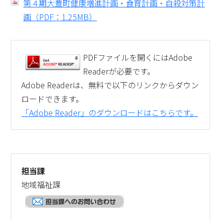
第４期大豊町健康増進計画・食育計画・自殺対策計
画（PDF：1.25MB）
結婚・離婚
妊娠・出産
子育て
学校教育
PDFファイルを開くにはAdobe
Readerが必要です。
就職・退職
健康・福祉
Adobe Readerは、無料で以下のリンクからダウン
ロードできます。
住まい・引越し
移住・定住
「Adobe Reader」のダウンロードはこちらです。
お悔やみ
ゴミ出し
担当課
その他から探す
地域福祉課
大豊町について
特産品の紹介