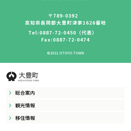
結婚・離婚
妊娠・出産
〒789-0392
高知県長岡郡大豊町津家1626番地
子育て
学校教育
Tel:0887-72-0450（代表）
Fax:0887-72-0474
就職・退職
健康・福祉
©2021 OTOYO-TOWN
住まい・引越し
移住・定住
お悔やみ
ゴミ出し
総合案内
その他から探す
観光情報
移住情報
大豊町について
特産品の紹介